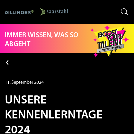
Skip
IMMER WISSEN, WAS SO
to
content
ABGEHT
11. September 2024
UNSERE
KENNENLERNTAGE
2024