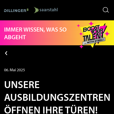
Skip
IMMER WISSEN, WAS SO
to
content
ABGEHT
06. Mai 2025
UNSERE
AUSBILDUNGSZENTREN
ÖFFNEN IHRE TÜREN!