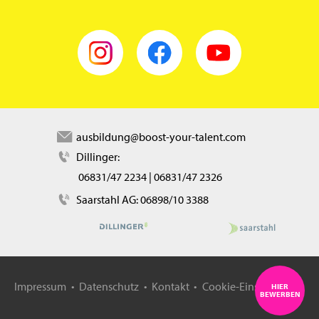
instagram
facebook
youtube
ausbildung@boost-your-talent.com
Dillinger:
06831/47 2234
|
06831/47 2326
Saarstahl AG:
06898/10 3388
Impressum
Datenschutz
Kontakt
Cookie-Einstellungen
HIER
BEWERBEN