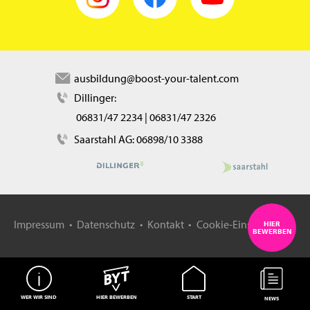
ausbildung@boost-your-talent.com
Dillinger:
06831/47 2234
|
06831/47 2326
Saarstahl AG:
06898/10 3388
Impressum
Datenschutz
Kontakt
Cookie-Einstellungen
HIER
BEWERBEN
WER WIR SIND
HIER BEWERBEN
START
NEWS